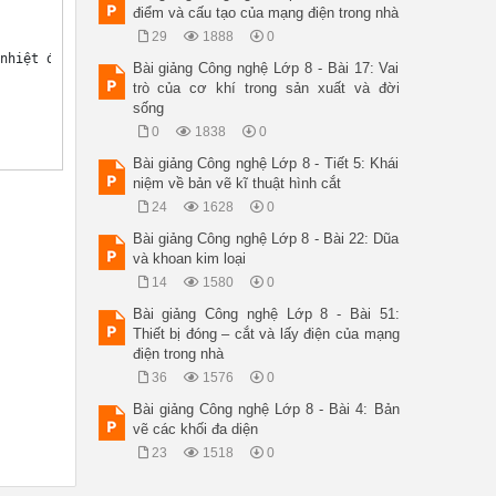
điểm và cấu tạo của mạng điện trong nhà
29
1888
0
nhiệt độ cao và áp suất lớn tạo lực quay những bánh quay tua bin
Bài giảng Công nghệ Lớp 8 - Bài 17: Vai
trò của cơ khí trong sản xuất và đời
sống
0
1838
0
Bài giảng Công nghệ Lớp 8 - Tiết 5: Khái
niệm về bản vẽ kĩ thuật hình cắt
24
1628
0
Bài giảng Công nghệ Lớp 8 - Bài 22: Dũa
và khoan kim loại
14
1580
0
Bài giảng Công nghệ Lớp 8 - Bài 51:
Thiết bị đóng – cắt và lấy điện của mạng
điện trong nhà
36
1576
0
Bài giảng Công nghệ Lớp 8 - Bài 4: Bản
vẽ các khối đa diện
23
1518
0