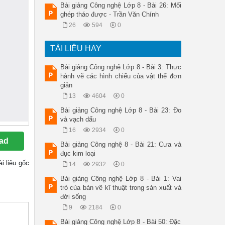
Bài giảng Công nghệ Lớp 8 - Bài 26: Mối
ghép tháo được - Trần Văn Chính
26
594
0
TÀI LIỆU HAY
Bài giảng Công nghệ Lớp 8 - Bài 3: Thực
hành vẽ các hình chiếu của vật thể đơn
giản
13
4604
0
Bài giảng Công nghệ Lớp 8 - Bài 23: Đo
và vạch dấu
16
2934
0
ad
Bài giảng Công nghệ 8 - Bài 21: Cưa và
đục kim loại
tài liệu gốc
14
2932
0
Bài giảng Công nghệ Lớp 8 - Bài 1: Vai
trò của bản vẽ kĩ thuật trong sản xuất và
đời sống
9
2184
0
Bài giảng Công nghệ Lớp 8 - Bài 50: Đặc