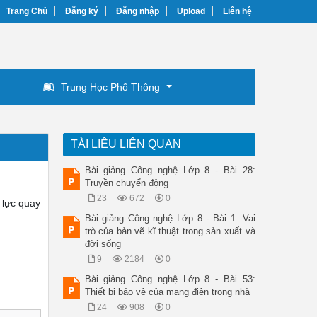
Trang Chủ
Đăng ký
Đăng nhập
Upload
Liên hệ
Trung Học Phổ Thông
TÀI LIỆU LIÊN QUAN
Bài giảng Công nghệ Lớp 8 - Bài 28:
Truyền chuyển động
23
672
0
 lực quay
Bài giảng Công nghệ Lớp 8 - Bài 1: Vai
trò của bản vẽ kĩ thuật trong sản xuất và
đời sống
9
2184
0
Bài giảng Công nghệ Lớp 8 - Bài 53:
Thiết bị bảo vệ của mạng điện trong nhà
24
908
0