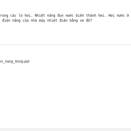
rong các lò hơi. Nhiệt năng đun nước biến thành hơi. Hơi nước ở 
 điện năng của nhà máy nhiệt điện bằng sơ đồ? 



en_nang_trong.ppt
xuất điện năng 

G TRONG SẢN XUẤT VÀ ĐỜI SỐNG 
