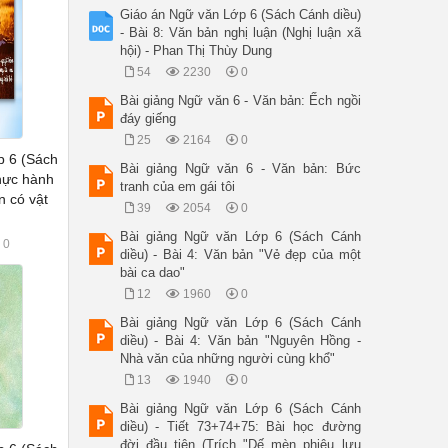
Giáo án Ngữ văn Lớp 6 (Sách Cánh diều)
- Bài 8: Văn bản nghị luận (Nghị luận xã
hội) - Phan Thị Thùy Dung
54
2230
0
Bài giảng Ngữ văn 6 - Văn bản: Ếch ngồi
đáy giếng
25
2164
0
p 6 (Sách
Bài giảng Ngữ văn 6 - Văn bản: Bức
Thực hành
tranh của em gái tôi
n có vật
39
2054
0
Bài giảng Ngữ văn Lớp 6 (Sách Cánh
0
diều) - Bài 4: Văn bản "Vẻ đẹp của một
bài ca dao"
12
1960
0
Bài giảng Ngữ văn Lớp 6 (Sách Cánh
diều) - Bài 4: Văn bản "Nguyên Hồng -
Nhà văn của những người cùng khổ"
13
1940
0
Bài giảng Ngữ văn Lớp 6 (Sách Cánh
diều) - Tiết 73+74+75: Bài học đường
đời đầu tiên (Trích "Dế mèn phiêu lưu