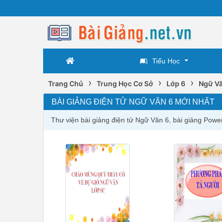
Tiểu Học
›
›
›
Trang Chủ
Trung Học Cơ Sở
Lớp 6
Ngữ Vă
BÀI GIẢNG ĐIỆN TỬ NGỮ VĂN 6 MỚI NHẤT
Thư viện bài giảng điện tử Ngữ Văn 6, bài giảng Powe