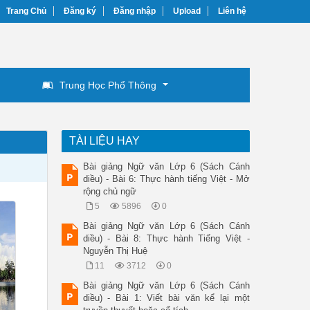
Trang Chủ
Đăng ký
Đăng nhập
Upload
Liên hệ
Trung Học Phổ Thông
TÀI LIỆU HAY
Bài giảng Ngữ văn Lớp 6 (Sách Cánh
diều) - Bài 6: Thực hành tiếng Việt - Mở
rộng chủ ngữ
5
5896
0
Bài giảng Ngữ văn Lớp 6 (Sách Cánh
diều) - Bài 8: Thực hành Tiếng Việt -
Nguyễn Thị Huệ
11
3712
0
Bài giảng Ngữ văn Lớp 6 (Sách Cánh
diều) - Bài 1: Viết bài văn kể lại một