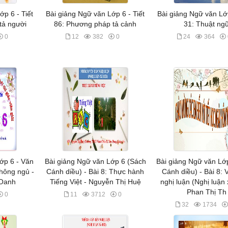
ớp 6 - Tiết
Bài giảng Ngữ văn Lớp 6 - Tiết
Bài giảng Ngữ văn Lớp
tả người
86: Phương pháp tả cảnh
31: Thuật ng
0
12
382
0
24
364
ớp 6 - Văn
Bài giảng Ngữ văn Lớp 6 (Sách
Bài giảng Ngữ văn Lớ
hông ngủ -
Cánh diều) - Bài 8: Thực hành
Cánh diều) - Bài 8:
 Oanh
Tiếng Việt - Nguyễn Thị Huệ
nghị luận (Nghị luận 
Phan Thị Th
0
11
3712
0
32
1734