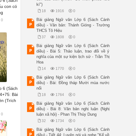
p 6 (Sách
kí")
ấu con có
18
1916
0
ng
Bài giảng Ngữ văn Lớp 6 (Sách Cánh
0
diều) - Văn bản: Thánh Gióng - Trường
THCS Tô Hiệu
37
1808
0
Bài giảng Ngữ văn Lớp 6 (Sách Cánh
diều) - Bài 5: Thảo luận, trao đổi về ý
nghĩa của một sự kiện lịch sử - Trần Thị
Hoa
14
1770
0
Bài giảng Ngữ văn Lớp 6 (Sách Cánh
diều) - Bài: Đồng tháp Mười mùa nước
p 6 (Sách
nổi
74+75: Bài
18
1764
0
ên (Trích
Bài giảng Ngữ văn Lớp 6 (Sách Cánh
diều) - Bài 8: Văn bản nghị luận (Nghị
0
luận xã hội) - Phan Thị Thùy Dung
32
1734
0
Bài giảng Ngữ văn Lớp 6 (Sách Cánh
diều) - Tiết 44: Luyện nói và nghe "Kể về