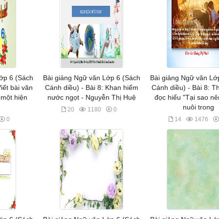
ớp 6 (Sách
Bài giảng Ngữ văn Lớp 6 (Sách
Bài giảng Ngữ văn Lớ
iết bài văn
Cánh diều) - Bài 8: Khan hiểm
Cánh diều) - Bài 8: 
 một hiện
nước ngọt - Nguyễn Thị Huệ
đọc hiểu "Tại sao nê
nuôi trong
20
1180
0
0
14
1476