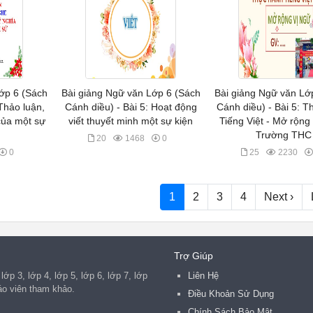
ớp 6 (Sách
Bài giảng Ngữ văn Lớp 6 (Sách
Bài giảng Ngữ văn Lớ
 Thảo luận,
Cánh diều) - Bài 5: Hoạt động
Cánh diều) - Bài 5: 
 của một sự
viết thuyết minh một sự kiện
Tiếng Việt - Mở rộng 
Trường THC
20
1468
0
0
25
2230
1
2
3
4
Next ›
Trợ Giúp
lớp 3, lớp 4, lớp 5, lớp 6, lớp 7, lớp
Liên Hệ
iáo viên tham khảo.
Điều Khoản Sử Dụng
Chính Sách Bảo Mật