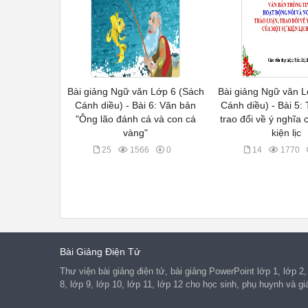
Bài giảng Ngữ văn Lớp 6 (Sách
Bài giảng Ngữ văn L
Cánh diều) - Bài 6: Văn bản
Cánh diều) - Bài 5:
"Ông lão đánh cá và con cá
trao đổi về ý nghĩa
vàng"
kiện lịc
25
1566
0
14
1770
Bài Giảng Điện Tử
Thư viện bài giảng điện tử, bài giảng PowerPoint lớp 1, lớp 2, 
8, lớp 9, lớp 10, lớp 11, lớp 12 cho học sinh, phụ huynh và g