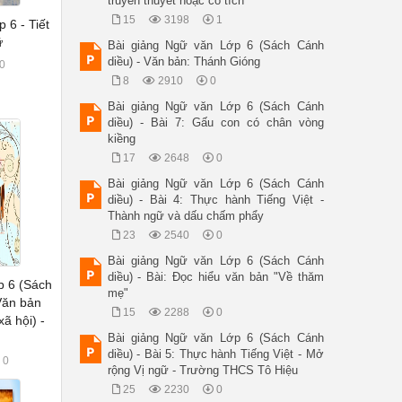
truyền thuyết hoặc cổ tích
15
3198
1
 6 - Tiết
ữ
Bài giảng Ngữ văn Lớp 6 (Sách Cánh
diều) - Văn bản: Thánh Gióng
0
8
2910
0
Bài giảng Ngữ văn Lớp 6 (Sách Cánh
diều) - Bài 7: Gấu con có chân vòng
kiềng
17
2648
0
Bài giảng Ngữ văn Lớp 6 (Sách Cánh
diều) - Bài 4: Thực hành Tiếng Việt -
Thành ngữ và dấu chấm phẩy
23
2540
0
Bài giảng Ngữ văn Lớp 6 (Sách Cánh
diều) - Bài: Đọc hiểu văn bản "Về thăm
p 6 (Sách
mẹ"
 Văn bản
15
2288
0
xã hội) -
Bài giảng Ngữ văn Lớp 6 (Sách Cánh
diều) - Bài 5: Thực hành Tiếng Việt - Mở
0
rộng Vị ngữ - Trường THCS Tô Hiệu
25
2230
0