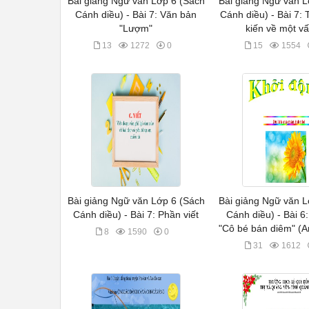
Bài giảng Ngữ văn Lớp 6 (Sách
Bài giảng Ngữ văn L
Cánh diều) - Bài 7: Văn bản
Cánh diều) - Bài 7: 
"Lượm"
kiến về một v
13
1272
0
15
1554
Bài giảng Ngữ văn Lớp 6 (Sách
Bài giảng Ngữ văn L
Cánh diều) - Bài 7: Phần viết
Cánh diều) - Bài 6
"Cô bé bán diêm" (A
8
1590
0
31
1612