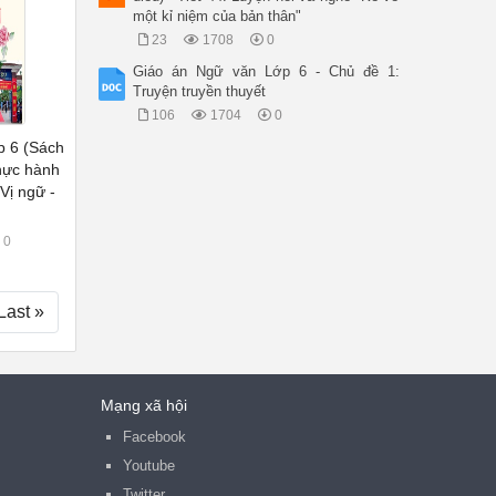
một kỉ niệm của bản thân"
23
1708
0
Giáo án Ngữ văn Lớp 6 - Chủ đề 1:
Truyện truyền thuyết
106
1704
0
p 6 (Sách
Thực hành
Vị ngữ -
0
Last »
Mạng xã hội
Facebook
Youtube
Twitter