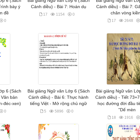
ớp 6 (Sách
Bài giảng Ngữ văn Lớp 6 (Sách
Bài giảng Ngữ văn Lớ
Trình bày ý
Cánh diều) - Bài 7: Hoán dụ
Cánh diều) - Bài 7: G
ấn đề
chân vòng kiề
17
1154
0
0
17
2648
ớp 6 (Sách
Bài giảng Ngữ văn Lớp 6 (Sách
Bài giảng Ngữ văn Lớ
: Văn bản
Cánh diều) - Bài 6: Thực hành
Cánh diều) - Tiết 73+
n-đéc-xen)
tiếng Việt - Mở rộng chủ ngữ
học đường đời đầu ti
"Dế mèn
0
5
5896
0
18
1916