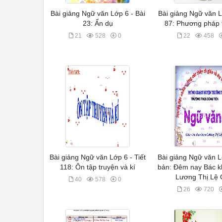
Bài giảng Ngữ văn Lớp 6 - Bài
Bài giảng Ngữ văn L
23: Ẩn dụ
87: Phương pháp 
21
528
0
22
458
Bài giảng Ngữ văn Lớp 6 - Tiết
Bài giảng Ngữ văn L
118: Ôn tập truyện và kí
bản: Đêm nay Bác k
Lương Thị Lệ
40
578
0
26
720