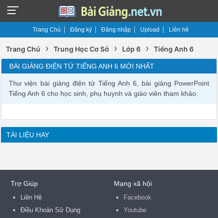
Trang Chủ
Đăng ký
Đăng nhập
Upload
Liên hệ
›
›
›
Trang Chủ
Trung Học Cơ Sở
Lớp 6
Tiếng Anh 6
BÀI GIẢNG ĐIỆN TỬ TIẾNG ANH 6 MỚI NHẤT
Thư viện bài giảng điện tử Tiếng Anh 6, bài giảng PowerPoint
Tiếng Anh 6 cho học sinh, phụ huynh và giáo viên tham khảo.
TÀI LIỆU HAY
Trợ Giúp
Mạng xã hội
Liên Hệ
Facebook
Điều Khoản Sử Dụng
Youtube