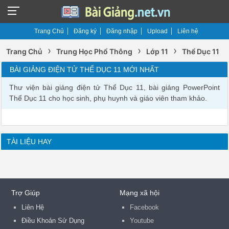
Trang Chủ
Đăng ký
Đăng nhập
Upload
Liên hệ
›
›
›
Trang Chủ
Trung Học Phổ Thông
Lớp 11
Thể Dục 11
BÀI GIẢNG ĐIỆN TỬ THỂ DỤC 11 MỚI NHẤT
Thư viện bài giảng điện tử Thể Dục 11, bài giảng PowerPoint
Thể Dục 11 cho học sinh, phụ huynh và giáo viên tham khảo.
TÀI LIỆU HAY
Trợ Giúp
Mạng xã hội
Liên Hệ
Facebook
Điều Khoản Sử Dụng
Youtube