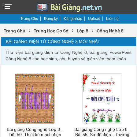
Trang Chủ
Đăng ký
Đăng nhập
Upload
Liên hệ
›
›
›
Trang Chủ
Trung Học Cơ Sở
Lớp 8
Công Nghệ 8
BÀI GIẢNG ĐIỆN TỬ CÔNG NGHỆ 8 MỚI NHẤT
Thư viện bài giảng điện tử Công Nghệ 8, bài giảng PowerPoint
Công Nghệ 8 cho học sinh, phụ huynh và giáo viên tham khảo.
Bài giảng Công nghệ Lớp 8 -
Bài giảng Công nghệ Lớp 8 -
Tiết 50: Thiết kế mạch điện
Bài 55: Sơ đồ điện - Trường