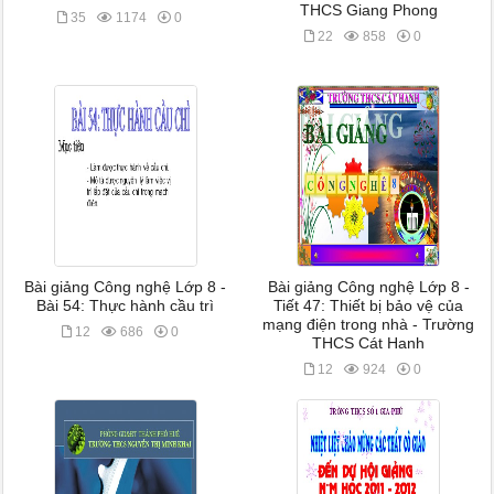
THCS Giang Phong
35
1174
0
22
858
0
Bài giảng Công nghệ Lớp 8 -
Bài giảng Công nghệ Lớp 8 -
Bài 54: Thực hành cầu trì
Tiết 47: Thiết bị bảo vệ của
mạng điện trong nhà - Trường
12
686
0
THCS Cát Hanh
12
924
0