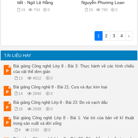
tiết - Ngô Lệ Hằng
Nguyễn Phương Loan
19
704
0
20
790
0
1
2
3
4
›
TÀI LIỆU HAY
Bài giảng Công nghệ Lớp 8 - Bài 3: Thực hành vẽ các hình chiếu
của vật thể đơn giản
13
4612
0
Bài giảng Công nghệ 8 - Bài 21: Cưa và đục kim loại
14
2940
0
Bài giảng Công nghệ Lớp 8 - Bài 23: Đo và vạch dấu
16
2938
0
Bài giảng Công nghệ Lớp 8 - Bài 1: Vai trò của bản vẽ kĩ thuật
trong sản xuất và đời sống
9
2192
0