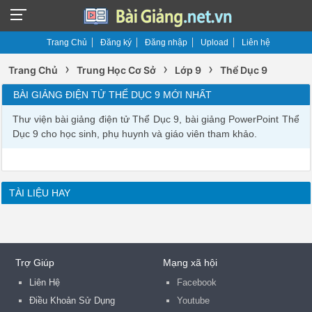
Trang Chủ
Đăng ký
Đăng nhập
Upload
Liên hệ
›
›
›
Trang Chủ
Trung Học Cơ Sở
Lớp 9
Thể Dục 9
BÀI GIẢNG ĐIỆN TỬ THỂ DỤC 9 MỚI NHẤT
Thư viện bài giảng điện tử Thể Dục 9, bài giảng PowerPoint Thể
Dục 9 cho học sinh, phụ huynh và giáo viên tham khảo.
TÀI LIỆU HAY
Trợ Giúp
Mạng xã hội
Liên Hệ
Facebook
Điều Khoản Sử Dụng
Youtube