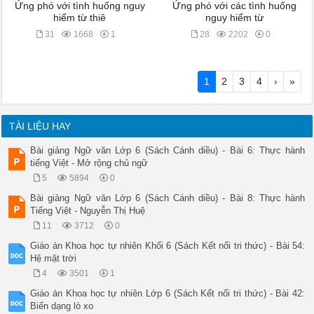
Ứng phó với tình huống nguy
Ứng phó với các tình huống
hiểm từ thiê
nguy hiểm từ
31
1668
1
28
2202
0
1
2
3
4
›
»
TÀI LIỆU HAY
Bài giảng Ngữ văn Lớp 6 (Sách Cánh diều) - Bài 6: Thực hành
tiếng Việt - Mở rộng chủ ngữ
5
5894
0
Bài giảng Ngữ văn Lớp 6 (Sách Cánh diều) - Bài 8: Thực hành
Tiếng Việt - Nguyễn Thị Huệ
11
3712
0
Giáo án Khoa học tự nhiên Khối 6 (Sách Kết nối tri thức) - Bài 54:
Hệ mặt trời
4
3501
1
Giáo án Khoa học tự nhiên Lớp 6 (Sách Kết nối tri thức) - Bài 42:
Biến dạng lò xo