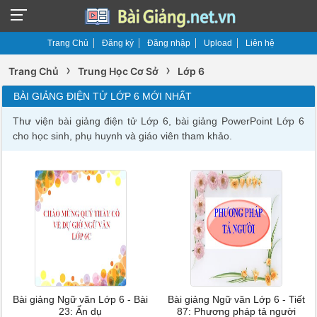
Trang Chủ
Đăng ký
Đăng nhập
Upload
Liên hệ
›
›
Trang Chủ
Trung Học Cơ Sở
Lớp 6
BÀI GIẢNG ĐIỆN TỬ LỚP 6 MỚI NHẤT
Thư viện bài giảng điện tử Lớp 6, bài giảng PowerPoint Lớp 6
cho học sinh, phụ huynh và giáo viên tham khảo.
Bài giảng Ngữ văn Lớp 6 - Bài
Bài giảng Ngữ văn Lớp 6 - Tiết
23: Ẩn dụ
87: Phương pháp tả người