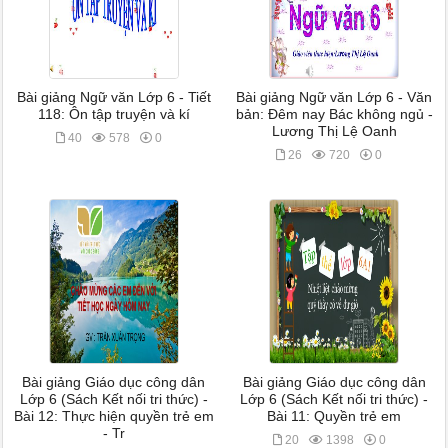
Bài giảng Ngữ văn Lớp 6 - Tiết
Bài giảng Ngữ văn Lớp 6 - Văn
118: Ôn tập truyện và kí
bản: Đêm nay Bác không ngủ -
Lương Thị Lệ Oanh
40
578
0
26
720
0
Bài giảng Giáo dục công dân
Bài giảng Giáo dục công dân
Lớp 6 (Sách Kết nối tri thức) -
Lớp 6 (Sách Kết nối tri thức) -
Bài 12: Thực hiện quyền trẻ em
Bài 11: Quyền trẻ em
- Tr
20
1398
0