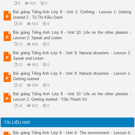
3. Students can study English, Spanish, or Chinese at Foreign
9
624
0
4. The first advertisement, English classes start in late Oct
True/ False Statements 

Bài giảng Tiếng Anh Lớp 9 - Unit 2: Clothing - Lesson 1: Getting
three 

started 2 - Tô Thị Kiều Oanh
False 

28
614
0
True 

French 

Bài giảng Tiếng Anh Lớp 9 - Unit 10: Life on the other planets -
True 

Lesson 2: Speak and Listen
False 

13
800
0
True/ False statements 

Vocabulary 

Bài giảng Tiếng Anh Lớp 9 - Unit 9: Natural disasters - Lesson 2:
Shark attack 

Speak and Listen
UNIT 4 

15
662
0
LEARNING A FOREIGN LANGUAGE 

Lesson 3: READ ( P. 36) 

Bài giảng Tiếng Anh Lớp 9 - Unit 9: Natural disasters - Lesson 1:
UNIT 4 

Getting started
Lesson 3: READ ( P. 36) 

16
836
0
LEARNING A FOREIGN LANGUAGE 

UNIT 4 

Bài giảng Tiếng Anh Lớp 9 - Unit 10: Life on the other planets -
Lesson 3: READ ( P. 36) 

Lesson 1: Getting started - Trần Thanh Vũ
Slap the board 

14
922
0
Set the scene 

True/ False statements 

Complete 

TÀI LIỆU HAY
COMPLETE 

School 

Bài giảng Tiếng Anh Lớp 9 - Unit 6: The environment - Lesson 4:
Class time 
