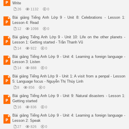
Write
(Morning/ 

afternoon/ 

26
1132
0
evening) 

Bài giảng Tiếng Anh Lớp 9 - Unit 8: Celebrations - Lesson 1:
Language level (beginner/ intermediate/ advanced) 

Lesson 4: Read
Time to start 

Academy of Language 

12
1098
0
Foreign Language Council 

Bài giảng Tiếng Anh Lớp 9 - Unit 10: Life on the other planets -
New English Institute 

Lesson 1: Getting started - Trần Thanh Vũ
morning, afternoon, evening 

advanced 

14
922
0
first week of November 

Bài giảng Tiếng Anh Lớp 9 - Unit 4: Learning a foreign language -
morning 

Lesson 3: Listen
 evening 

beginner 

14
888
0
intermediate 

Bài giảng Tiếng Anh Lớp 9 - Unit 1: A visit from a penpal - Lesson
November 

5: Language focus - Nguyễn Thị Thùy Linh
afternoon 

 evening, 

8
856
0
 weekend 

Bài giảng Tiếng Anh Lớp 9 - Unit 9: Natural disasters - Lesson 1:
beginner 

Getting started
(today ) 

Academy of Language 

16
836
0
Foreign Language Council 

Bài giảng Tiếng Anh Lớp 9 - Unit 4: Learning a foreign language -
New English Institute 

Lesson 2: Speak
Mr Lam 

Here is his notes 

27
826
0