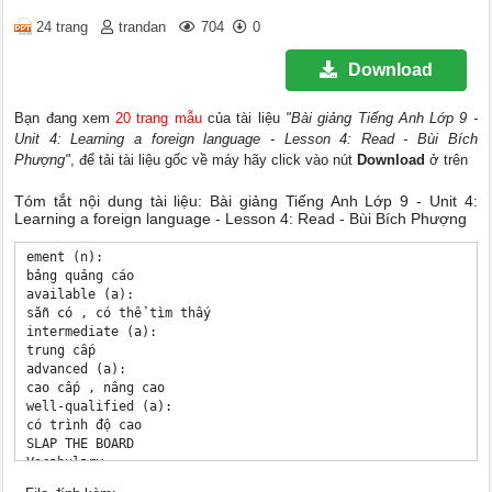
24 trang
trandan
704
0
Download
Bạn đang xem
20 trang mẫu
của tài liệu
"Bài giảng Tiếng Anh Lớp 9 -
Unit 4: Learning a foreign language - Lesson 4: Read - Bùi Bích
Phượng"
, để tải tài liệu gốc về máy hãy click vào nút
Download
ở trên
Tóm tắt nội dung tài liệu: Bài giảng Tiếng Anh Lớp 9 - Unit 4:
Learning a foreign language - Lesson 4: Read - Bùi Bích Phượng
ement (n): 

bảng quảng cáo 

available (a): 

sẵn có , có thể tìm thấy 

intermediate (a): 

trung cấp 

advanced (a): 

cao cấp , nâng cao 

well-qualified (a): 

có trình độ cao 

SLAP THE BOARD 

Vocabulary 

Shark attack 
