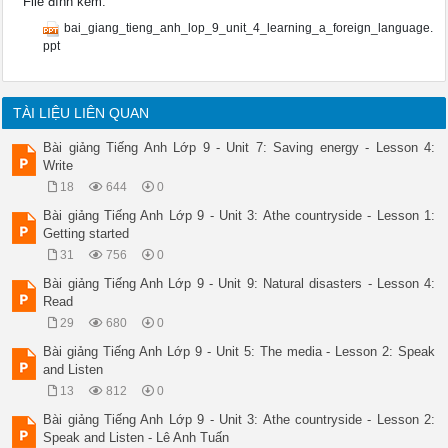
File đính kèm:
UNIT 4 

LEARNING A FOREIGN LANGUAGE 

bai_giang_tieng_anh_lop_9_unit_4_learning_a_foreign_language.
Lesson 3: READ ( P. 36) 

ppt
UNIT 4 

Lesson 3: READ ( P. 36) 

LEARNING A FOREIGN LANGUAGE 

UNIT 4 

TÀI LIỆU LIÊN QUAN
Lesson 3: READ ( P. 36) 

Slap the board 

Bài giảng Tiếng Anh Lớp 9 - Unit 7: Saving energy - Lesson 4:
Set the scene 

Write
Advertisements 

18
644
0
Vocabulary 

Shark attack 

Bài giảng Tiếng Anh Lớp 9 - Unit 3: Athe countryside - Lesson 1:
UNIT 4 

Getting started
LEARNING A FOREIGN LANGUAGE 

31
756
0
Lesson 3: READ ( P. 36) 

UNIT 4 

Bài giảng Tiếng Anh Lớp 9 - Unit 9: Natural disasters - Lesson 4:
Lesson 3: READ ( P. 36) 

Read
LEARNING A FOREIGN LANGUAGE 

29
680
0
UNIT 4 

Lesson 3: READ ( P. 36) 

Bài giảng Tiếng Anh Lớp 9 - Unit 5: The media - Lesson 2: Speak
Slap the board 

and Listen
Set the scene 

13
812
0
Pre- reading 

1.There are four advertisements for learning a foreign langua
Bài giảng Tiếng Anh Lớp 9 - Unit 3: Athe countryside - Lesson 2:
2. New English Institute is at 108 Trang Thi Street. 

Speak and Listen - Lê Anh Tuấn