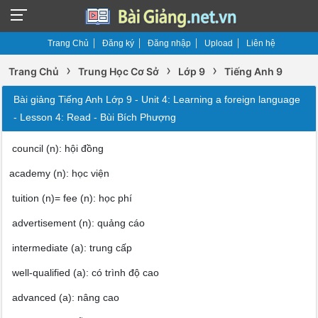
Trang Chủ
Đăng ký
Đăng nhập
Upload
Liên hệ
›
›
›
Trang Chủ
Trung Học Cơ Sở
Lớp 9
Tiếng Anh 9
Bài giảng Tiếng Anh Lớp 9 - Unit 4: Learning a foreign language
- Lesson 4: Read - Bùi Bích Phượng
council (n): hội đồng
academy (n): học viện
tuition (n)= fee (n): học phí
advertisement (n): quảng cáo
intermediate (a): trung cấp
well-qualified (a): có trình độ cao
advanced (a): nâng cao