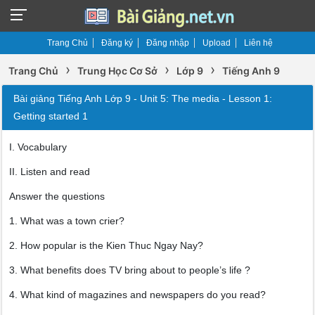
Trang Chủ
Đăng ký
Đăng nhập
Upload
Liên hệ
›
›
›
Trang Chủ
Trung Học Cơ Sở
Lớp 9
Tiếng Anh 9
Bài giảng Tiếng Anh Lớp 9 - Unit 5: The media - Lesson 1:
Getting started 1
I. Vocabulary
II. Listen and read
Answer the questions
1. What was a town crier?
2. How popular is the Kien Thuc Ngay Nay?
3. What benefits does TV bring about to people’s life ?
4. What kind of magazines and newspapers do you read?