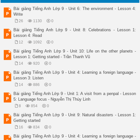
Lesson1: Getting started + Listen and read 

Bài giảng Tiếng Anh Lớp 9 - Unit 6: The environment - Lesson 4:
II. Listen and read 

Write
 1. Trong TiÕng Anh cã mét sè ® éng tõ cã ® éng tõ theo sau ë
 Eg : His son enjoys reading picture-books. 

26
1130
0
 They postponed building a new school in the area. 

Bài giảng Tiếng Anh Lớp 9 - Unit 8: Celebrations - Lesson 1:
 2. § éng tõ theo sau giíi tõ lu«n ë d¹ng danh ® éng tõ 

Lesson 4: Read
Mind 

Avoid 

12
1092
0
Mention 

Bài giảng Tiếng Anh Lớp 9 - Unit 10: Life on the other planets -
Finish 

Lesson 1: Getting started - Trần Thanh Vũ
Practise 

Postpone 

14
920
0
Imagine 

Bài giảng Tiếng Anh Lớp 9 - Unit 4: Learning a foreign language -
Admit 

Lesson 3: Listen
Enjoy 

Love 

14
886
0
Can’t Help 

Bài giảng Tiếng Anh Lớp 9 - Unit 1: A visit from a penpal - Lesson
Consider 

5: Language focus - Nguyễn Thị Thùy Linh
Like 

Dislike 

8
854
0
Hate 

Bài giảng Tiếng Anh Lớp 9 - Unit 9: Natural disasters - Lesson 1:
Stop 

Getting started
Can’t Stand 

Suggest 

16
834
0
............... 

Bài giảng Tiếng Anh Lớp 9 - Unit 4: Learning a foreign language -
Eg : This room needs repainting. 
