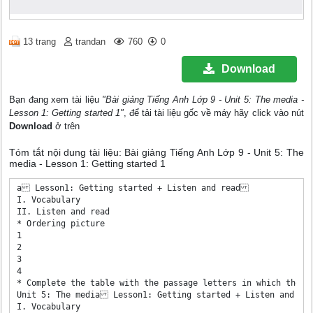
13 trang
trandan
760
0
Download
Bạn đang xem tài liệu
"Bài giảng Tiếng Anh Lớp 9 - Unit 5: The media -
Lesson 1: Getting started 1"
, để tải tài liệu gốc về máy hãy click vào nút
Download
ở trên
Tóm tắt nội dung tài liệu: Bài giảng Tiếng Anh Lớp 9 - Unit 5: The
media - Lesson 1: Getting started 1
a Lesson1: Getting started + Listen and read 

I. Vocabulary 

II. Listen and read 

* Ordering picture 

1 

2 

3 

4 

* Complete the table with the passage letters in which these 
Unit 5: The media Lesson1: Getting started + Listen and rea
I. Vocabulary 
