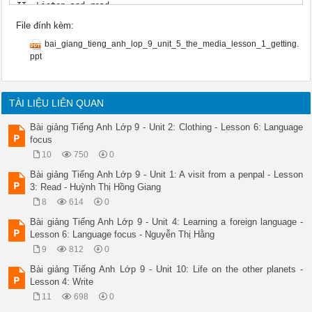
II. Listen and read 

1. Remote controls are use to interact with TV 

File đính kèm:
Passage Letters 

Facts and events 

bai_giang_tieng_anh_lop_9_unit_5_the_media_lesson_1_getting.
2. One of the most popular magazines 

ppt
3. People of different ages like this magazine 

4. Benefits of TV 

5. People got the news from town criers 

6. Interactive TV is available now. 

TÀI LIỆU LIÊN QUAN
D 

B 

Bài giảng Tiếng Anh Lớp 9 - Unit 2: Clothing - Lesson 6: Language
B 

focus
C 

10
750
0
A 

D 

Bài giảng Tiếng Anh Lớp 9 - Unit 1: A visit from a penpal - Lesson
II. Listen and read 

3: Read - Huỳnh Thị Hồng Giang
Unit 5 : The media 

8
614
0
Lesson1: Getting started + Listen and read 

I. Vocabulary 

Bài giảng Tiếng Anh Lớp 9 - Unit 4: Learning a foreign language -
* Answer the questions 

Lesson 6: Language focus - Nguyễn Thị Hằng
1. What was a town crier? 

9
812
0
2. How popular is the Kien Thuc Ngay Nay? 

3. What benefits does TV bring about to people’s life ? 

Bài giảng Tiếng Anh Lớp 9 - Unit 10: Life on the other planets -
4. What kind of magazines and newspapers do you read? 

Lesson 4: Write
5. What’s your favorite type of media? Why? 

11
698
0
Unit 5: The media Lesson1: Getting started + Listen and rea