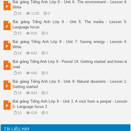
I. Vocabulary 

Bài giảng Tiếng Anh Lớp 9 - Unit 6: The environment - Lesson 4:
* Lucky number 

Write
II. Listen and read 

26
1130
0
1 

2 

Bài giảng Tiếng Anh Lớp 9 - Unit 5: The media - Lesson 5:
3 

Language focus
4 

15
818
0
5 

6 

Bài giảng Tiếng Anh Lớp 9 - Unit 7: Saving energy - Lesson 4:
7 

Write
8 

18
642
0
 The newspapers , magazines , television , radios and intern
media 

Bài giảng Tiếng Anh Lớp 9 - Period 14: Getting started and listen &
criers 

read
news 

40
640
0
inexpensive 

interactive 

Bài giảng Tiếng Anh Lớp 9 - Unit 9: Natural disasters - Lesson 1:
about 

Getting started
read 

16
834
0
teenages 

Unit 5 : The media 

Bài giảng Tiếng Anh Lớp 9 - Unit 1: A visit from a penpal - Lesson
Lesson1: Getting started + Listen and read 

5: Language focus 2
I. Vocabulary 

10
626
0
* Dictation gap : 

II. Listen and read 

*Grammar: Verb + Gerund 

TÀI LIỆU HAY
Unit 5 : The media 
