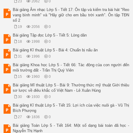
a.Ông khách viết tin nhắn như thế nào? 

23
2062
0
b.Người bán hàng hiểu lầm ý khách nên ghi gì trên băng tang? 
Bài giảng Âm nhạc Lớp 5 - Tiết 17: Ôn tập và kiểm tra bài hát "Reo
c.Để người bán hàng khỏi hiểu lầm ông khách cần thêm dấu gì v
vang bình minh" và "Hãy giữ cho em bầu trời xanh". Ôn tập TĐN
Làm việc cá nhân ( 7 phút) 

số 2
Tin nhắn của ông khách: 

 Xin ông làm ơn ghi thêm nếu còn chỗ linh hồn bác sẽ được lên
19
2056
0
Người bán hàng hiểu lầm ý của khách nên 
Bài giảng Tập đọc Lớp 5 - Tiết 5: Lòng dân
18
1998
0
Bài giảng Kĩ thuật Lớp 5 - Bài 4: Chuẩn bị nấu ăn
31
1996
0
Bài giảng Khoa học Lớp 5 - Tiết 66: Tác động của con người đến
môi trường đất - Trần Thị Quý Viên
15
1960
0
Bài giảng Mĩ thuật Lớp 5 - Bài 9: Thường thức mỹ thuật Giới thiệu
sơ lược về điêu khắc cổ Việt Nam - Lê Xuân Hùng
30
1930
0
Bài giảng Kĩ thuật Lớp 5 - Tiết 15: Lợi ích của việc nuôi gà - Vũ Thị
Bích Phượng
27
1836
0
Bài giảng Toán Lớp 5 - Tiết 164: Một số dạng bài toán đã học -
Nguyễn Thị Hạnh