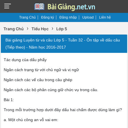
Trang Chủ
Đăng ký
Đăng nhập
Upload
Liên hệ
›
›
Trang Chủ
Tiểu Học
Lớp 5
Bài giảng Luyện từ và câu Lớp 5 - Tuần 32 - Ôn tập về dấu câu
(Tiếp theo) - Năm học 2016-2017
Tác dụng của dấu phẩy
Ngăn cách trạng từ với chủ ngữ và vị ngữ
Ngăn cách các vế câu trong câu ghép
Ngăn cách các bộ phân cùng giữ chức vụ trong câu.
Bài 1:
Trong mỗi trường hợp dưới đây dấu hai chấm được dùng làm gì?
a. Một chú công an vỗ vai em: