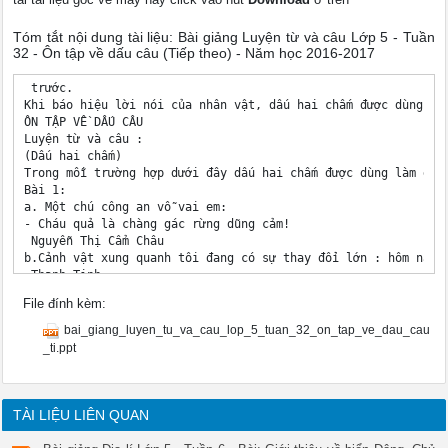
Tóm tắt nội dung tài liệu: Bài giảng Luyện từ và câu Lớp 5 - Tuần
32 - Ôn tập về dấu câu (Tiếp theo) - Năm học 2016-2017
 trước. 

Khi báo hiệu lời nói của nhân vật, dấu hai chấm được dùng phố
ÔN TẬP VỀ DẤU CÂU 

Luyện từ và câu : 

(Dấu hai chấm) 

Trong mỗi trường hợp dưới đây dấu hai chấm được dùng làm gì? 
Bài 1: 

a. Một chú công an vỗ vai em: 

- Cháu quả là chàng gác rừng dũng cảm! 

 Nguyễn Thị Cẩm Châu 

b.Cảnh vật xung quanh tôi đang có sự thay đổi lớn : hôm nay t
 Thanh Tịnh 

Thảo luận nhóm 2 – Thời gian 5 phút 

File đính kèm:
Tác dụng của dấu hai chấm 

 - Đặt ở cuối câu để dẫn lời nói trực tiếp của nhân vật. 

bai_giang_luyen_tu_va_cau_lop_5_tuan_32_on_tap_ve_dau_cau
 - Báo hiệu bộ phận câu đứng sau nó là lời giải thích cho bộ 
_ti.ppt
Bài 1: Trong mỗi trường hợp dưới đây dấu hai chấm được dùng 
Một chú công an vỗ vai em: 

 - Cháu quả là chàng gác rừng dũng cảm! 

 b.Cảnh vật xung quanh tôi đang có sự thay đổi lớn : hôm nay 
TÀI LIỆU LIÊN QUAN
ÔN TẬP VỀ DẤU CÂU 

Luyện từ và câu: 
