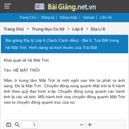
Trang Chủ
Đăng ký
Đăng nhập
Upload
Liên hệ
›
›
›
Trang Chủ
Trung Học Cơ Sở
Lớp 6
Địa Lí 6
Bài giảng Địa lý Lớp 6 (Sách Cánh diều) - Bài 5: Trái Đất trong
hệ Mặt Trời. Hình dạng và kích thước của Trái Đất
Khái quát về hệ Mặt Trời
Tên: HỆ MẶT TRỜI
Nằm ở trung tâm Mặt Trời là một ngôi sao lớn tự phát ra ánh
sáng. Đó là Mặt Trời . Chuyển động xung quanh Mặt trời là 8 hành
tinh theo quỹ đạo hình e-lip. Chuyển động xung quanh các hành
tinh là các vệ tinh. Mỗi hành tinh vừa chuyển động quanh Mặt Trời
vừa tự chuyển động quanh trục của nó.