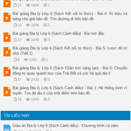
LUYỆN TẬP 

15
1846
1
Câu 1: Trong hệ Mặt Trời, hành tinh nào sau đây xa Mặt Trời n
A. Kim tinh. 

Bài giảng Địa lý Lớp 6 (Sách Kết nối tri thức) - Bài 4: Kí hiệu và
B. Thiên Vương tinh. 

bảng chú giải bản đồ. Tìm đường đi trên bản đồ
C. Thủy tinh. 

23
1996
1
D. Hải Vương tinh. 

Câu 2: Trong hệ Mặt Trời, hành tinh nào sau đây gần Mặt Trời 
Bài giảng Địa lý Lớp 6 (Sách Cánh diều) - Bài mở đầu
A. Mộc tinh. 

15
1048
0
B. Kim tinh. 

C. Thủy tinh. 

Bài giảng Địa lý Lớp 6 (Sách Kết nối tri thức) - Bài 5: Lược đồ trí
D. Thổ tinh. 

nhớ (Tiết 1)
Câu 3: Đứng thứ năm trong hệ Mặt Trời (tính từ trong ra) và c
9
1282
1
A. Mộc tinh. 

B. Hải Vương tinh. 

Bài giảng Địa lý Lớp 6 (Sách Chân trời sáng tạo) - Bài 6: Chuyển
C. Thiên Vương tinh. 

động tự quay quanh trục của Trái Đất và các hệ quả địa lí
D. Hỏa tinh. 

17
2438
0
Câu 4: Đứng thứ nhất trong hệ Mặt Trời (tính từ trong ra) và 
A. Mộc tinh. 

Bài giảng Địa lý Lớp 6 (Sách Cánh diều) - Bài 1: Hệ thống kinh vĩ
B. Thủy tinh. 

tuyến. Tọa độ địa lí của một điểm trên bản đồ
C. Kim tinh. 

16
1604
0
D. Thổ tinh. 

Câu 5: Nội dung nào sau đây không đúng với vị trí của Trái Đấ
A. Nằm ở vị trí thứ ba từ Mặt Trời trở ra. 

TÀI LIỆU HAY
B. Nằm ở vị trí thứ ba từ ngoài trở vào Mặt Trời. 

C. Khoảng cách đến Mặt Trời là 149,6 triệu km. 

Giáo án Địa lý Lớp 6 (Sách Cánh diều) - Chương trình cả năm
D. Khoảng cách từ Mặt Trời đến Trái Đất phù hợp cho sự sống. 