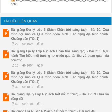
Ông cho rằng Trái Đất có hình cầu và nằm ở tâm vũ trụ. 

pptx
Nhà thiên văn học Ga-li-lê 

Dù sao thì Trái Đất vẫn quay. 

Nhà hàng hải người Ý : Cô-lôm-bô 

Những cuộc phát kiến địa lý của nhà hàng hải Cô-lôm-bô đã chứ
TÀI LIỆU LIÊN QUAN
Nhà thiên văn học Niu-tơn 

N iu-tơn trông thấy quả táo rụng từ trên cây xuống liền nghĩ
Bài giảng Địa lý Lớp 6 (Sách Chân trời sáng tạo) - Bài 10: Quá
Khi quan sát chiếc thuyền buồm từ xa đi vào bờ, ta có thể th
trình nội sinh và Quá trình ngoại sinh. Các dạng địa hình chính.
Bóng Trái Đất che Mặt Trăng vào đêm Nguyệt thực từ trái qua p
Khoáng sản (Tiết 1)
Kết luận: Trái Đất có dạng hình cầu 

22
1526
0
CỰC BẮC 

CỰC NAM 

Bài giảng Địa lý Lớp 6 (Sách Chân trời sáng tạo) - Bài 21: Thực
Xích đạo 

hành Tìm hiểu môi trường tự nhiên qua tài liệu và tham quan địa
6370 km 

phương
Bán kính 

15
1604
0
B. Kích thước Trái Đất 

Bán kính đường Xích đạo của Trái Đất: 

Bài giảng Địa lý Lớp 6 (Sách Chân trời sáng tạo) - Bài 10: Quá
 6370 km 

trình nội sinh và Quá trình ngoại sinh. Các dạng địa hình chính.
Đường kính đường Xích đạo của Trái Đất: 

Khoáng sản (Tiết 2)
 40.076 km 

32
1812
0
Diện tích bề mặt của Trái Đất: 

 510.100.000 km 2 

Bài giảng Địa lý Lớp 6 (Sách Kết nối tri thức) - Bài 12: Núi lửa và
- Trái Đất có hình cầu. 

động đất
- Trái Đất có bán kính Xích đạo là 6 378 km, diện tích bề mặt
42
2104
1
 Nhờ xác định được kích thước và hình dạng của Trái Đất mà b
2 . Hình dạng và kích thước của Trái Đất 

Bài giảng Địa lý Lớp 6 (Sách Kết nối tri thức) - Bài mở đầu