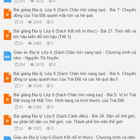
Câu 6: Trái Đất có dạng hình gì ? 

191
3232
0
A. Tròn. 

Bài giảng Địa lý Lớp 6 (Sách Chân trời sáng tạo) - Bài 7: Chuyển
B. Cầu. 

động của Trái Đất quanh mặt trời và hệ quả
C. Elip. 

D. Vuông. 

19
2558
0
Câu 7: Bán kính của Trái Đất là: 

Bài giảng Địa lý Lớp 6 (Sách Kết nối tri thức) - Bài 17: Thời tiết và
A. 6378 km. 

khí hậu biến đổi khí hậu (Tiết 1)
B. 40 076 km. 

C. 510 triệu km 2 . 

20
2482
1
D. 149,6 triệu km. 

Giáo án Địa lý Lớp 6 (Sách Chân trời sáng tạo) - Chương trình cả
Bài 2: Trong các câu sau, câu nào đúng, câu nào sai ? 

năm - Nguyễn Thị Huyền
A. Mặt Trời là một hệ hành tinh, gồm nhiều thiên thể. 

B. Hệ Mặt Trời là một hệ sao, với nhiều sao có khả năng tự ph
204
2478
0
C. Hệ Mặt Trời là một hệ sao trong dải Ngân Hà, có tám hành t
Bài giảng Địa lý Lớp 6 (Sách Chân trời sáng tạo) - Bài 6: Chuyển
D. Mặt Trời là một ngôi sao tự phát ra ánh sáng nằm trong hệ 
động tự quay quanh trục của Trái Đất và các hệ quả địa lí
S 

S 
17
2438
0
Bài giảng Địa lý Lớp 6 (Sách Chân trời sáng tạo) - Bài 5: Vị trí Trái
Đất trong hệ Mặt Trời. Hình dạng và kích thước của Trái Đất
35
2392
0
Bài giảng Địa lý Lớp 6 (Sách Cánh diều) - Bài 24: Dân số thế giới,
sự phân bố dân cư thế giới, các Thành phố lớn trên thế giới
16
2322
0
Giáo án Địa lý Lớp 6 (Sách Kết nối tri thức) - Chương trình cả năm