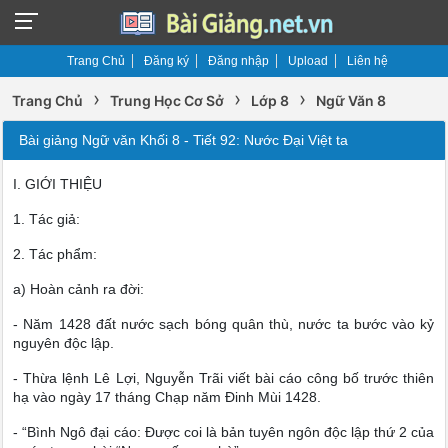
Trang Chủ
Đăng ký
Đăng nhập
Upload
Liên hệ
›
›
›
Trang Chủ
Trung Học Cơ Sở
Lớp 8
Ngữ Văn 8
Bài giảng Ngữ văn Khối 8 - Tiết 92: Nước Đại Việt ta
I. GIỚI THIỆU
1. Tác giả:
2. Tác phẩm:
a) Hoàn cảnh ra đời:
- Năm 1428 đất nước sạch bóng quân thù, nước ta bước vào kỷ
nguyên độc lập.
- Thừa lệnh Lê Lợi, Nguyễn Trãi viết bài cáo công bố trước thiên
hạ vào ngày 17 tháng Chạp năm Đinh Mùi 1428.
- “Bình Ngô đại cáo: Được coi là bản tuyên ngôn độc lập thứ 2 của