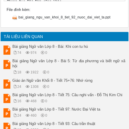
Phong tục Bắc Nam cũng khác, 

Từ Triệu, Đinh, Lí, Trần bao đời gây nền độc lập, 

File đính kèm:
Cùng Hán, Đường, Tống, Nguyên, mỗi bên xưng đế một phương, 

Tuy mạnh yếu từng lúc khác nhau, 

bai_giang_ngu_van_khoi_8_tiet_92_nuoc_dai_viet_ta.ppt
Song hào kiệt đời nào cũng có. 

Vậy nên: 

Lưu Cung tham công nên thất bại, 

Triệu Tiết thích lớn phải tiêu vong, 

TÀI LIỆU LIÊN QUAN
Cửa Hàm Tử bắt sống Toa Đô, 

Sông Bạch Đằng giết tươi Ô Mã, 

Bài giảng Ngữ văn Lớp 8 - Bài: Khi con tu hú
Việc xưa xem xét, 

74
974
0
Chứng cớ còn ghi. 

2. Tác phẩm 

Bài giảng Ngữ văn Lớp 8 - Bài 5: Từ địa phương và biết ngữ xã
a) Hoàn cảnh ra đời 

hội
b) Cáo 

18
1922
0
- Do vua chúa, tướng lĩnh, thủ lĩnh phong trào viết; 

- Mục đích: Trình bày một chủ trương hay công bố một kết quả 
Giáo án Ngữ văn Khối 8 - Tiết 75+76: Nhớ rừng
- Hình thức: Được viết bằng văn vần, văn biền ngẫu hoặc văn x
24
1308
0
Tiết 92 NƯỚC ĐẠI VIỆT TA 

(Trích Bình Ngô Đại cáo- Nguyễn Trãi) 

Bài giảng Ngữ văn Lớp 8 - Tiết 75: Câu nghi vấn - Đỗ Thị Kim Chi
SO SÁNH: CHIẾU, HỊCH, CÁO 

16
468
0
Chiếu 

- Giống nhau: 

Bài giảng Ngữ văn Lớp 8 - Tiết 97: Nước Đại Việt ta
+ Do vua, tướng lĩnh biên soạn 

24
460
0
+ Thể văn nghị luận, kết cấu chặt chẽ, lập luận sắc bén, viết
Bài giảng Ngữ văn Lớp 8 - Tiết 93: Câu trần thuật
Hịch 

Dùng để ban bố mệnh lệnh 
