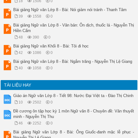
18
1506
0
Dùng để cổ vũ, kêu gọi, khích lệ tinh thần, cũng có khi khuyê
Bài giảng Ngữ văn Lớp 8 - Bài: Nói giảm nói tránh - Thanh Tâm
Cáo 

Trình bày một chủ trương hay công bố một kết quả của một sự n
39
1558
0
Tiết 94. NƯỚC ĐẠI VIỆT TA 

Bài giảng Ngữ văn Lớp 8 - Văn bản: Ôn dịch, thuốc lá - Nguyễn Thị
- Nguyễn Trãi - 

Hiền Cẩm
I. GIỚI THIỆU 

II. ĐỌC - HIỂU VĂN BẢN 

48
390
0
1. Đọc 

Bài giảng Ngữ văn Khối 8 - Bài: Tôi đi học
2. Bố cục (3 phần) 

1 

42
1086
0
Hai câu đầu: Nguyên lí nhân nghĩa 

Bài giảng Ngữ văn Lớp 8 - Bài: Ngắm trăng - Nguyễn Thị Lệ Giang
2 

Tám câu tiếp: Chân lí về độc lập, chủ quyền của dân tộc 

40
1058
0
3 

Sáu câu cuối: Sức mạnh của nhân nghĩa, độc lập 

BỐ CỤC 

TÀI LIỆU HAY
II. ĐỌC-HIỂU VĂN BẢN 

3. Phân tích 

Giáo án Ngữ văn Lớp 8 - Tiết 98: Nước Đại Việt ta - Đào Thị Chinh
a) Nguyên lí nhân nghĩa 

10
2502
0
Cốt lõi tư tưởng nhân nghĩa yên dân và trừ bạo : 

- Yên dân là làm cho dân được hưởng thái binh, hạnh phúc. 

Đề cương ôn tập học kỳ 1 môn Ngữ văn 8 - Chuyên đề: Văn thuyết
- Trừ bạo là tiêu diệt kẻ thù xâm lược giặc (giặc Minh) 

minh - Nguyễn Thị Thu
 Muốn cho yên dân thì phải trừ bạo. T ư tưởng nhân nghĩa gắn 
46
2252
0
 Qua hai câu đầu, ta hiểu cốt lõi tư tưởng 

nhân nghĩa của 

Bài giảng Ngữ văn Lớp 8 - Bài: Ông Giuốc-đanh mặc lễ phục -
Nguyễn Trãi là gì? 

Nguyễn Thị Lệ Giang