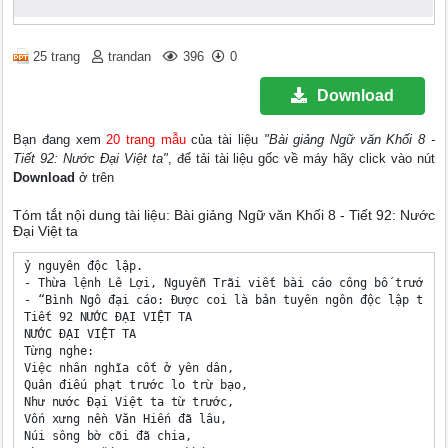
25 trang
trandan
396
0
Download
Bạn đang xem
20 trang mẫu
của tài liệu
"Bài giảng Ngữ văn Khối 8 -
Tiết 92: Nước Đại Việt ta"
, để tải tài liệu gốc về máy hãy click vào nút
Download
ở trên
Tóm tắt nội dung tài liệu: Bài giảng Ngữ văn Khối 8 - Tiết 92: Nước
Đại Việt ta
ỷ nguyên độc lập. 

- Thừa lệnh Lê Lợi, Nguyễn Trãi viết bài cáo công bố trước 
- “Bình Ngô đại cáo: Được coi là bản tuyên ngôn độc lập thứ 2
Tiết 92 NƯỚC ĐẠI VIỆT TA 

NƯỚC ĐẠI VIỆT TA 

Từng nghe: 

Việc nhân nghĩa cốt ở yên dân, 

Quân điếu phạt trước lo trừ bạo, 

Như nước Đại Việt ta từ trước, 

Vốn xưng nền Văn Hiến đã lâu, 

Núi sông bờ cõi đã chia, 
