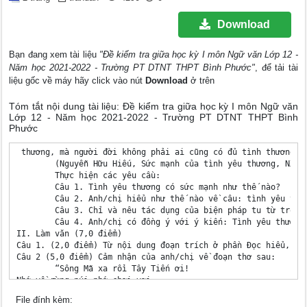
Download
Bạn đang xem tài liệu
"Đề kiểm tra giữa học kỳ I môn Ngữ văn Lớp 12 -
Năm học 2021-2022 - Trường PT DTNT THPT Bình Phước"
, để tải tài
liệu gốc về máy hãy click vào nút
Download
ở trên
Tóm tắt nội dung tài liệu: Đề kiểm tra giữa học kỳ I môn Ngữ văn
Lớp 12 - Năm học 2021-2022 - Trường PT DTNT THPT Bình
Phước
 thương, mà người đời không phải ai cũng có đủ tình thương d
	(Nguyễn Hữu Hiếu, Sức mạnh của tình yêu thương, NXB Trẻ, 2014, tr.92)

	Thực hiện các yêu cầu:

	Câu 1. Tình yêu thương có sức mạnh như thế nào?

	Câu 2. Anh/chị hiểu như thế nào về câu: tình yêu thương đưa ta vượt lên trên những điều tầm thường?

	Câu 3. Chỉ và nêu tác dụng của biện pháp tu từ trong đoạn (1).

	Câu 4. Anh/chị có đồng ý với ý kiến: Tình yêu thương là điều quý giá nhất trên đời mà người với người có thể trao tặng nhau không? Vì sao?

II. Làm văn (7,0 điểm)

Câu 1. (2,0 điểm) Từ nội dung đoạn trích ở phần Đọc hiểu, an
Câu 2 (5,0 điểm) Cảm nhận của anh/chị về đoạn thơ sau: 

 	“Sông Mã xa rồi Tây Tiến ơi!

Nhớ về rừng núi nhớ chơi vơi

Sài Khao sương lấp đoàn quân mỏi

File đính kèm:
Mường Lát hoa về trong đêm hơi
