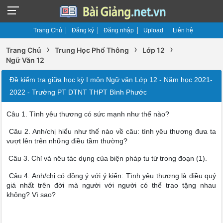
Trang Chủ
Đăng ký
Đăng nhập
Upload
Liên hệ
›
›
›
Trang Chủ
Trung Học Phổ Thông
Lớp 12
Ngữ Văn 12
Đề kiểm tra giữa học kỳ I môn Ngữ văn Lớp 12 - Năm học 2021-
2022 - Trường PT DTNT THPT Bình Phước
Câu 1. Tình yêu thương có sức mạnh như thế nào?
Câu 2. Anh/chị hiểu như thế nào về câu: tình yêu thương đưa ta
vượt lên trên những điều tầm thường?
Câu 3. Chỉ và nêu tác dụng của biện pháp tu từ trong đoạn (1).
Câu 4. Anh/chị có đồng ý với ý kiến: Tình yêu thương là điều quý
giá nhất trên đời mà người với người có thể trao tặng nhau
không? Vì sao?