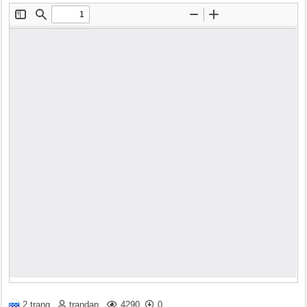
2 trang
trandan
4290
0