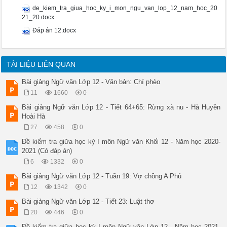
Dốc lên khúc khuỷu dốc thăm thẳm

de_kiem_tra_giua_hoc_ky_i_mon_ngu_van_lop_12_nam_hoc_20
Heo hút cồn mây súng ngửi trời

21_20.docx
Ngàn thước lên cao, ngàn thước xuống

Đáp án 12.docx
Nhà ai Pha Luông mưa xa khơi

Anh bạn dãi dầu không bước nữa

Gục lên súng mũ bỏ quên đời!

Chiều chiều oai linh thác gầm thét

TÀI LIỆU LIÊN QUAN
Đêm đêm Mường Hịch cọp trêu người

Nhớ ôi Tây Tiến cơm lên khói

Bài giảng Ngữ văn Lớp 12 - Văn bản: Chí phèo
Mai Châu mùa em thơm nếp xôi.”

                           (Trích Tây Tiến – Quang Dũng – SGK
11
1660
0
Bài giảng Ngữ văn Lớp 12 - Tiết 64+65: Rừng xà nu - Hà Huyền
Hoài Hà
27
458
0
Đề kiểm tra giữa học kỳ I môn Ngữ văn Khối 12 - Năm học 2020-
2021 (Có đáp án)
6
1332
0
Bài giảng Ngữ văn Lớp 12 - Tuần 19: Vợ chồng A Phủ
12
1342
0
Bài giảng Ngữ văn Lớp 12 - Tiết 23: Luật thơ
20
446
0
Đề kiểm tra giữa học kỳ I môn Ngữ văn Lớp 12 - Năm học 2021-