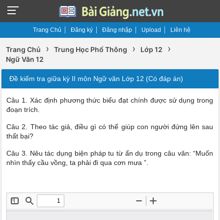
Trang Chủ
Đăng ký
Đăng nhập
Upload
Liên hệ
›
›
›
Trang Chủ
Trung Học Phổ Thông
Lớp 12
Ngữ Văn 12
Đề kiểm tra giữa kỳ II môn Ngữ văn Lớp 12 (Có đáp án)
Câu 1. Xác định phương thức biểu đạt chính được sử dụng trong
đoạn trích.
Câu 2. Theo tác giả, điều gì có thể giúp con người đứng lên sau
thất bại?
Câu 3. Nêu tác dụng biện pháp tu từ ẩn dụ trong câu văn: “Muốn
nhìn thấy cầu vồng, ta phải đi qua cơn mưa ”.