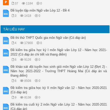
- Học sinh lí giải được quan điểm của mình một cách hợp lý.

37
1184
0
Hướng dẫn chấm: 

Đề luyện tập môn Ngữ văn Lớp 12 - Đề 4
- Học sinh trình bày thuyết phục: 0,5 điểm

- Học sinh trình bày chưa thuyết phục: 0,25 điểm

3
1418
0
0,5

II

LÀM VĂN

TÀI LIỆU HAY
7,0

1

Đề thi thử THPT Quốc gia môn Ngữ văn (Có đáp án)
Viết đoạn văn về cách ứng xử của bản thân khi gặp thất bại tr
4
17900
0
2,0

a. Đảm bảo yêu cầu về hình thức đoạn văn

Đề kiểm tra giữa học kỳ I môn Ngữ văn Lớp 12 - Năm học 2021-
Học sinh có thể trình bày đoạn văn theo cách diễn dịch, quy n
2022 (Có đáp án chi tiết và thang điểm)
0,25

6
9126
0
b. Xác định đúng vấn đề nghị luận

 Cách ứng xử của bản thân khi gặp thất bại trong cuộc sống.

Đề khảo sát đội tuyển học sinh giỏi môn Ngữ văn Lớp 12 (Đợt 2) -
0,25

Năm học 2021-2022 - Trường THPT Hoàng Mai (Có đáp án và
c. Triển khai vấn đề nghị luận

thang điểm)
Học sinh có thể lựa chọn các thao tác lập luận phù hợp để tr
6
8508
0
Đề kiểm tra giữa học kỳ II môn Ngữ văn 12 - Năm học 2020-2021
(Có đáp án)
9
8138
0
Đề kiểm tra cuối kỳ 2 môn Ngữ văn Lớp 12 - Năm học 2020-2021
(Có đáp án)