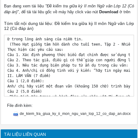
Bạn đang xem tài liệu
"Đề kiểm tra giữa kỳ II môn Ngữ văn Lớp 12 (Có
đáp án)"
, để tải tài liệu gốc về máy hãy click vào nút
Download
ở trên
Tóm tắt nội dung tài liệu: Đề kiểm tra giữa kỳ II môn Ngữ văn Lớp
12 (Có đáp án)
ữ trong lòng ánh sáng của niềm tin.

 (Theo Hạt giống tâm hồn dành cho tuổi teen, Tập 2 - Nhiều tá
Thực hiện các yêu cầu sau:

Câu 1. Xác định phương thức biểu đạt chính được sử dụng trong
Câu 2. Theo tác giả, điều gì có thể giúp con người đứng lên s
Câu 3. Nêu tác dụng biện pháp tu từ ẩn dụ trong câu văn: “Muố
Câu 4. Anh/chị có đồng tình với ý kiến: “hãy tin ngày mai nắ
II. LÀM VĂN (7 điểm)

Câu 1 (2,0 điểm):

Anh/ chị hãy viết một đoạn văn (khoảng 150 chữ) trình bày qu
Câu 2 (5,0 điểm)

 Phân tích tâm trạng và hành động của nhân vật Mị được nhà vă
 Ngày tết, Mị cũng uống rượu. Mị lén lấy hũ rượu, cứ uống ực
File đính kèm:
Rượu đã tan lúc nào. Người về, người đi chơi đã vãn cả. Mị k
 (Trích Vợ chồng A Phủ, Ngữ văn 12, Tập 2, NXB Giáo dục Việt 
de_kiem_tra_giua_ky_ii_mon_ngu_van_lop_12_co_dap_an.docx
.Hết

D. ĐÁP ÁN VÀ HƯỚNG DẪN CHẤM

Phần

Câu

TÀI LIỆU LIÊN QUAN