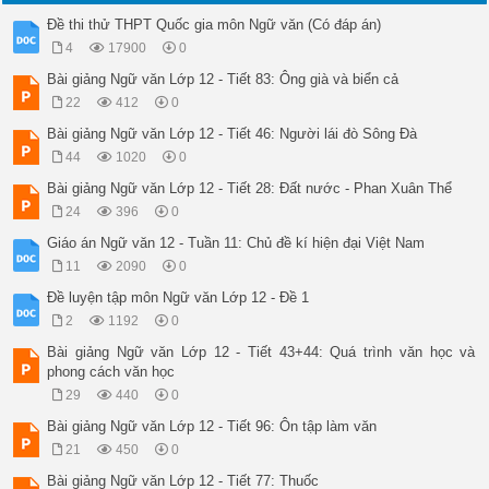
Nội dung

Điểm

Đề thi thử THPT Quốc gia môn Ngữ văn (Có đáp án)
I

4
17900
0
ĐỌC HIỂU

3,0

Bài giảng Ngữ văn Lớp 12 - Tiết 83: Ông già và biển cả
1

22
412
0
Phương thức biểu đạt: Nghị luận.

Hướng dẫn chấm:

Bài giảng Ngữ văn Lớp 12 - Tiết 46: Người lái đò Sông Đà
- Học sinh trả lời như Đáp án: 0,75 điểm.

44
1020
0
- Học sinh trả lời sai hoặc không trả lời: không cho điểm

0,75

Bài giảng Ngữ văn Lớp 12 - Tiết 28: Đất nước - Phan Xuân Thể
2

24
396
0
Theo tác giả, niềm tin vào ngày mai, vào những điều tốt đẹp s
Giáo án Ngữ văn 12 - Tuần 11: Chủ đề kí hiện đại Việt Nam
Hướng dẫn chấm:

- Học sinh trả lời như Đáp án: 0,75 điểm.

11
2090
0
- Nếu học sinh trích dẫn nguyên câu văn:“ hãy tin ngày mai n
Đề luyện tập môn Ngữ văn Lớp 12 - Đề 1
0,75

3

2
1192
0
 Tác dụng c ủa bi ện pháp tu từ ẩn dụ trong câu văn:

Bài giảng Ngữ văn Lớp 12 - Tiết 43+44: Quá trình văn học và
- Làm cho cách diễn đạt trở nên gợi hình, gợi cảm. 

phong cách văn học
- Giúp chúng ta liên tưởng một điều: Muốn có được thành công,
Hướng dẫn chấm:

29
440
0
- Học sinh trả lời được 2 ý: 1,0 điểm.

Bài giảng Ngữ văn Lớp 12 - Tiết 96: Ôn tập làm văn
- Học sinh trả lời được 1 trong 2 ý: 0,5 điểm

1,0

21
450
0
4

Bài giảng Ngữ văn Lớp 12 - Tiết 77: Thuốc
- Học sinh thể hiện rõ quan điểm: có thể đồng tình/không đồng