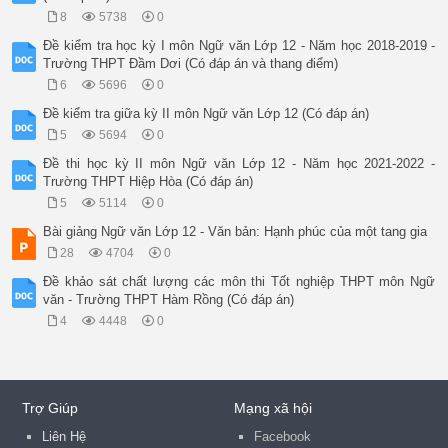
8
5738
0
Đề kiểm tra học kỳ I môn Ngữ văn Lớp 12 - Năm học 2018-2019 -
Trường THPT Đầm Dơi (Có đáp án và thang điểm)
6
5696
0
Đề kiểm tra giữa kỳ II môn Ngữ văn Lớp 12 (Có đáp án)
5
5694
0
Đề thi học kỳ II môn Ngữ văn Lớp 12 - Năm học 2021-2022 -
Trường THPT Hiệp Hòa (Có đáp án)
5
5114
0
Bài giảng Ngữ văn Lớp 12 - Văn bản: Hạnh phúc của một tang gia
28
4704
0
Đề khảo sát chất lượng các môn thi Tốt nghiệp THPT môn Ngữ
văn - Trường THPT Hàm Rồng (Có đáp án)
4
4448
0
Trợ Giúp
Mạng xã hội
Liên Hệ
Facebook